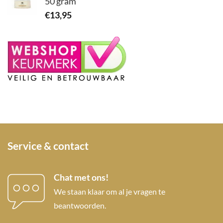
50 gram
€
13,95
Service & contact
Chat met ons!
We staan klaar om al je vragen te
beantwoorden.