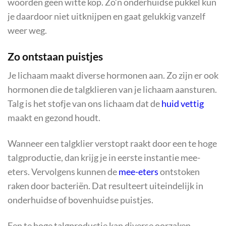
woorden geen witte kop. Zo’n onderhuidse pukkel kun
je daardoor niet uitknijpen en gaat gelukkig vanzelf
weer weg.
Zo ontstaan puistjes
Je lichaam maakt diverse hormonen aan. Zo zijn er ook
hormonen die de talgklieren van je lichaam aansturen.
Talg is het stofje van ons lichaam dat de
huid vettig
maakt en gezond houdt.
Wanneer een talgklier verstopt raakt door een te hoge
talgproductie, dan krijg je in eerste instantie mee-
eters. Vervolgens kunnen de
mee-eters
ontstoken
raken door bacteriën. Dat resulteert uiteindelijk in
onderhuidse of bovenhuidse puistjes.
Een te hoge talgproductie kan diverse oorzaken