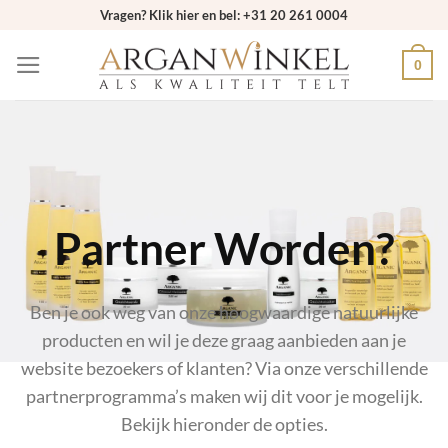
Ga
Vragen? Klik hier en bel: +31 20 261 0004
naar
0
inhoud
Partner Worden?
Ben je ook weg van onze hoogwaardige natuurlijke
producten en wil je deze graag aanbieden aan je
website bezoekers of klanten? Via onze verschillende
partnerprogramma’s maken wij dit voor je mogelijk.
Bekijk hieronder de opties.