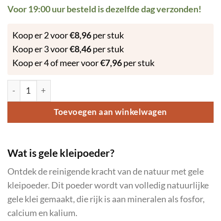
Voor 19:00 uur besteld is dezelfde dag verzonden!
Koop er 2 voor
€
8,96
per stuk
Koop er 3 voor
€
8,46
per stuk
Koop er 4 of meer voor
€
7,96
per stuk
Gele Klei Poeder 250 gram aantal
Toevoegen aan winkelwagen
Wat is gele kleipoeder?
Ontdek de reinigende kracht van de natuur met gele
kleipoeder. Dit poeder wordt van volledig natuurlijke
gele klei gemaakt, die rijk is aan mineralen als fosfor,
calcium en kalium.