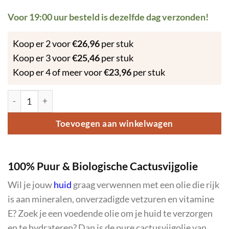
Voor 19:00 uur besteld is dezelfde dag verzonden!
Koop er 2 voor
€
26,96
per stuk
Koop er 3 voor
€
25,46
per stuk
Koop er 4 of meer voor
€
23,96
per stuk
Cactusvijgolie 100% Puur (Prickly Pear) 30ml aantal
Toevoegen aan winkelwagen
100% Puur & Biologische Cactusvijgolie
Wil je jouw
huid
graag verwennen met een olie die rijk
is aan mineralen, onverzadigde vetzuren en vitamine
E? Zoek je een voedende olie om je huid te verzorgen
en te hydrateren? Dan is de pure cactusvijgolie van