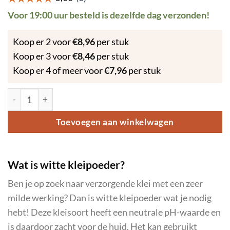
Voor 19:00 uur besteld is dezelfde dag verzonden!
Koop er 2 voor
€
8,96
per stuk
Koop er 3 voor
€
8,46
per stuk
Koop er 4 of meer voor
€
7,96
per stuk
Witte Klei Poeder 250 gram aantal
Toevoegen aan winkelwagen
Wat is witte kleipoeder?
Ben je op zoek naar verzorgende klei met een zeer
milde werking? Dan is witte kleipoeder wat je nodig
hebt! Deze kleisoort heeft een neutrale pH-waarde en
is daardoor zacht voor de huid. Het kan gebruikt