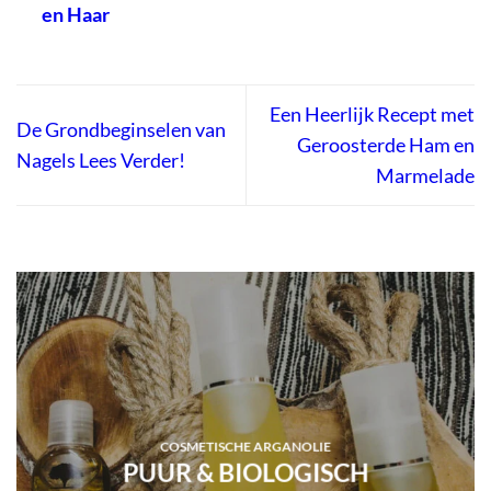
en Haar
Een Heerlijk Recept met
De Grondbeginselen van
Geroosterde Ham en
Nagels Lees Verder!
Marmelade
COSMETISCHE ARGANOLIE
PUUR & BIOLOGISCH