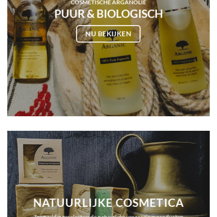
COSMETISCHE ARGANOLIE
PUUR & BIOLOGISCH
NU BEKIJKEN
NATUURLIJKE COSMETICA
Zorgvuldig geselecteerde natuurlijke verzorgingsproducten