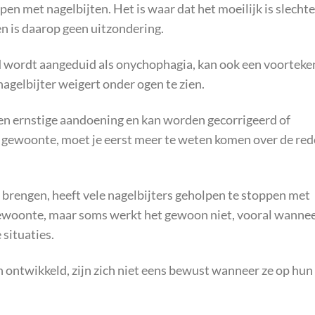
en met nagelbijten. Het is waar dat het moeilijk is slechte
n is daarop geen uitzondering.
d wordt aangeduid als onychophagia, kan ook een voorteke
nagelbijter weigert onder ogen te zien.
een ernstige aandoening en kan worden gecorrigeerd of
e gewoonte, moet je eerst meer te weten komen over de re
e brengen, heeft vele nagelbijters geholpen te stoppen met
gewoonte, maar soms werkt het gewoon niet, vooral wanne
 situaties.
ontwikkeld, zijn zich niet eens bewust wanneer ze op hun