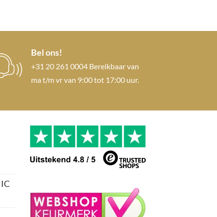
Bel ons!
+31 20 261 0004 Bereikbaar van
ma t/m vr van 9:00 tot 17:00 uur.
IC