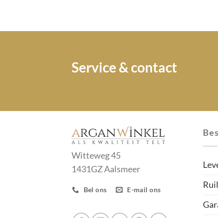
Service & contact
Bes
Witteweg 45
Lev
1431GZ Aalsmeer
Rui
Bel ons
E-mail ons
Gar