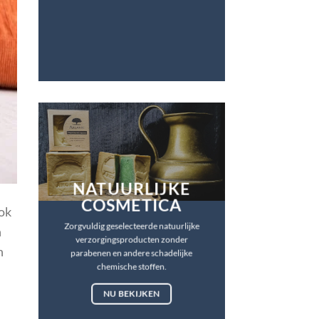
NATUURLIJKE
COSMETICA
ook
Zorgvuldig geselecteerde natuurlijke
n
verzorgingsproducten zonder
n
parabenen en andere schadelijke
chemische stoffen.
NU BEKIJKEN