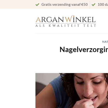
Ga
Gratis verzending vanaf €50
100 d
naar
inhoud
NA
Nagelverzorgin