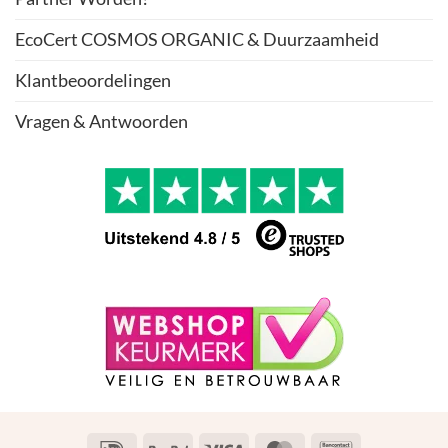
EcoCert COSMOS ORGANIC & Duurzaamheid
Klantbeoordelingen
Vragen & Antwoorden
IDeal
PayPal
Visa
MasterCard
Bancontact