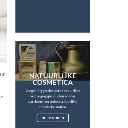
uur
NATUURLIJKE
COSMETICA
Zorgvuldig geselecteerde natuurlijke
En
verzorgingsproducten zonder
parabenen en andere schadelijke
chemische stoffen.
NU BEKIJKEN