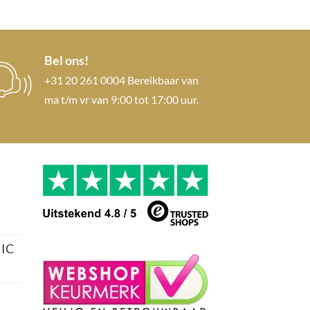
Bel ons!
+31 20 261 0004 Bereikbaar van
ma t/m vr van 9:00 tot 17:00 uur.
IC