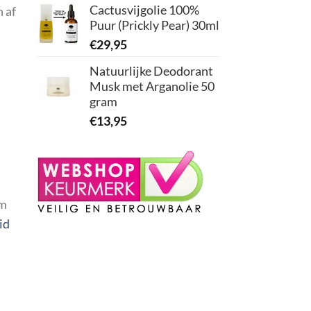
Cactusvijgolie 100%
 af
Puur (Prickly Pear) 30ml
€
29,95
Natuurlijke Deodorant
Musk met Arganolie 50
gram
€
13,95
rm
id