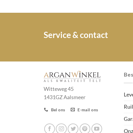
Service & contact
Bes
Witteweg 45
Lev
1431GZ Aalsmeer
Rui
Bel ons
E-mail ons
Gar
Onz