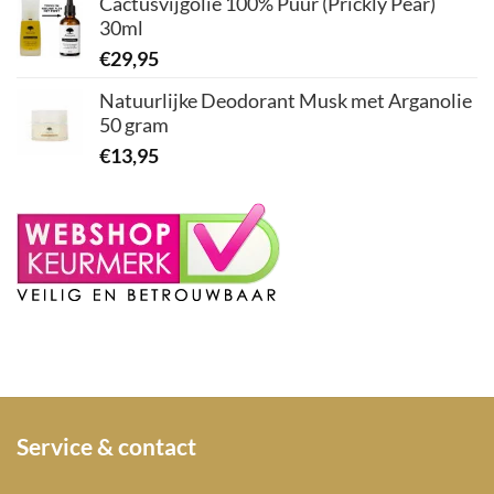
Cactusvijgolie 100% Puur (Prickly Pear)
30ml
€
29,95
Natuurlijke Deodorant Musk met Arganolie
50 gram
€
13,95
Service & contact