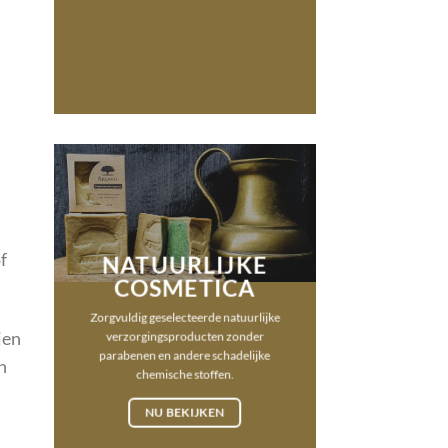
f
NATUURLIJKE
COSMETICA
Zorgvuldig geselecteerde natuurlijke
ien
verzorgingsproducten zonder
parabenen en andere schadelijke
n
chemische stoffen.
NU BEKIJKEN