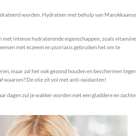
ydrateerd worden. Hydrateer met behulp van Marokkaans
n met intense hydraterende eigenschappen, zoals vitamine
 mensen met eczeem en psoriasis gebruiken het om te
ateren, maar zal het ook gezond houden en beschermen tege
 af waarom? De olie zit vol met anti-oxidanten!
paar dagen zul je wakker worden met een gladdere en zachte