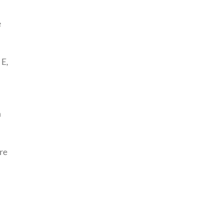
e
 E,
n
re