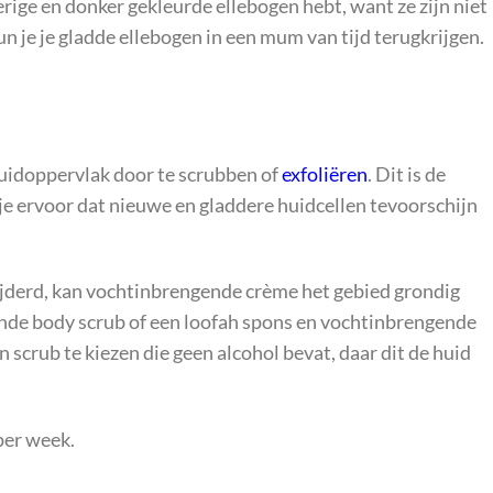
erige en donker gekleurde ellebogen hebt, want ze zijn niet
un je je gladde ellebogen in een mum van tijd terugkrijgen.
huidoppervlak door te scrubben of
exfoliëren
. Dit is de
g je ervoor dat nieuwe en gladdere huidcellen tevoorschijn
ijderd, kan vochtinbrengende crème het gebied grondig
ende body scrub of een loofah spons en vochtinbrengende
 scrub te kiezen die geen alcohol bevat, daar dit de huid
per week.