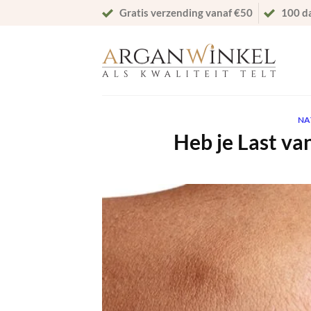
Ga
Gratis verzending vanaf €50
100 d
naar
inhoud
NA
Heb je Last v