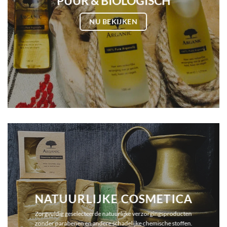
PUUR & BIOLOGISCH
NU BEKIJKEN
NATUURLIJKE COSMETICA
Zorgvuldig geselecteerde natuurlijke verzorgingsproducten
zonder parabenen en andere schadelijke chemische stoffen.