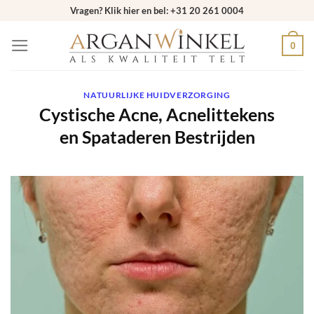
Ga
Vragen? Klik hier en bel: +31 20 261 0004
naar
0
inhoud
NATUURLIJKE HUIDVERZORGING
Cystische Acne, Acnelittekens
en Spataderen Bestrijden