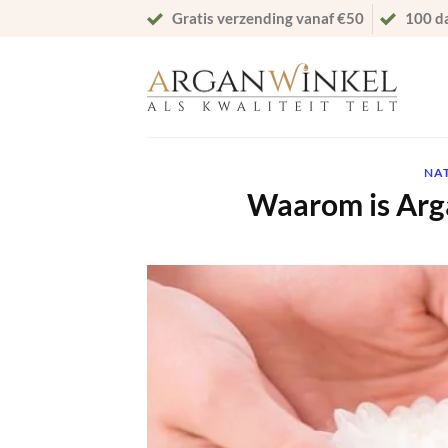
Ga
Gratis verzending vanaf €50
100 d
naar
inhoud
NA
Waarom is Arga