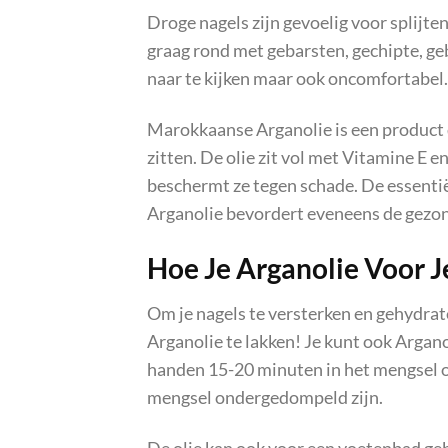
Droge nagels zijn gevoelig voor splijte
graag rond met gebarsten, gechipte, geb
naar te kijken maar ook oncomfortabel.
Marokkaanse Arganolie is een product d
zitten. De olie zit vol met Vitamine E e
beschermt ze tegen schade. De essentië
Arganolie bevordert eveneens de gezon
Hoe Je Arganolie Voor 
Om je nagels te versterken en gehydrat
Arganolie te lakken! Je kunt ook Argan
handen 15-20 minuten in het mengsel on
mengsel ondergedompeld zijn.