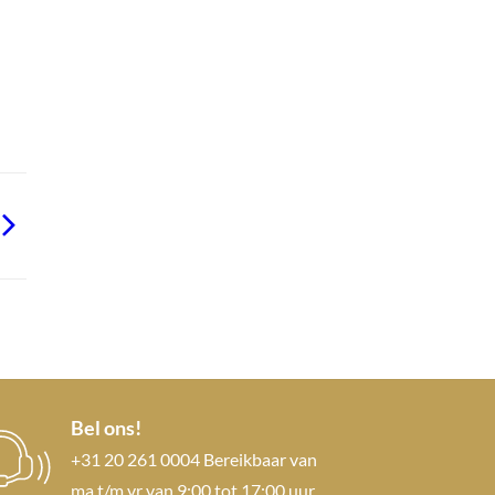
Bel ons!
+31 20 261 0004 Bereikbaar van
ma t/m vr van 9:00 tot 17:00 uur.