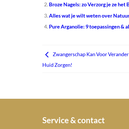
Broze Nagels: zo Verzorg je ze het 
Alles wat je wilt weten over Natuu
Pure Arganolie: 9 toepassingen & all
Zwangerschap Kan Voor Veranderi
Huid Zorgen!
Service & contact