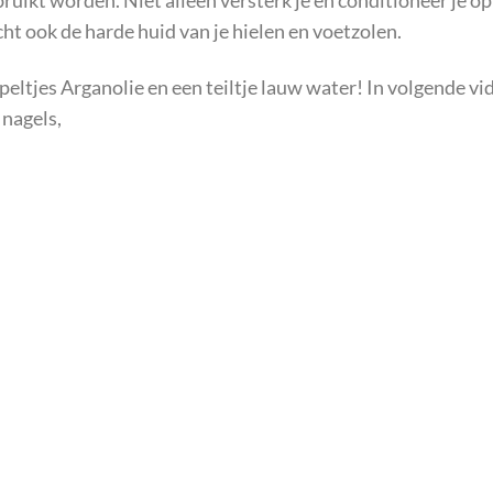
uikt worden. Niet alleen versterk je en conditioneer je op
cht ook de harde huid van je hielen en voetzolen.
ppeltjes Arganolie en een teiltje lauw water! In volgende vi
 nagels,