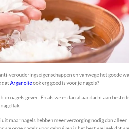
n anti-verouderingseigenschappen en vanwege het goede wa
e dat
Arganolie
ook erg goed is voor je nagels?
 hun nagels geven. En als we er dan al aandacht aan bested
 nagellak.
i uit maar nagels hebben meer verzorging nodig dan alleen
ar we onze nagels voor gebruiken is het best wel gek dat we