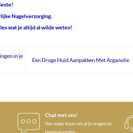
Beste!
rlijke Nagelverzorging.
es wat je altijd al wilde weten!
ngen in je
Een Droge Huid Aanpakken Met Arganolie
Chat met ons!
We staan klaar om al je vragen te
beantwoorden.