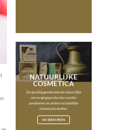
t
NATUURLIJKE
COSMETICA
Zorgvuldig geselecteerde natuurlijke
en
verzorgingsproducten zonder
parabenen en andere schadelijke
chemische stoffen.
NU BEKIJKEN
 ze