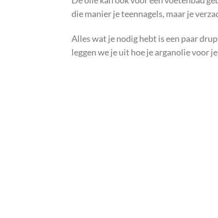
De olie kan ook voor een voetenbad gebr
die manier je teennagels, maar je verza
Alles wat je nodig hebt is een paar dru
leggen we je uit hoe je arganolie voor je