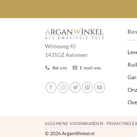
Bes
Witteweg 45
Lev
1431GZ Aalsmeer
Rui
Bel ons
E-mail ons
Gar
Onz
Ove
ALGEMENE VOORWAARDEN
PRIVACYBELEI
© 2026 ArganWinkel.nl