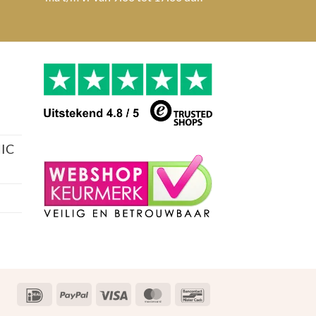
IC
IDeal
PayPal
Visa
MasterCard
Bancontact