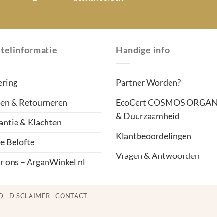
telinformatie
Handige info
ering
Partner Worden?
len & Retourneren
EcoCert COSMOS ORGAN
& Duurzaamheid
antie & Klachten
Klantbeoordelingen
e Belofte
Vragen & Antwoorden
r ons – ArganWinkel.nl
D
DISCLAIMER
CONTACT