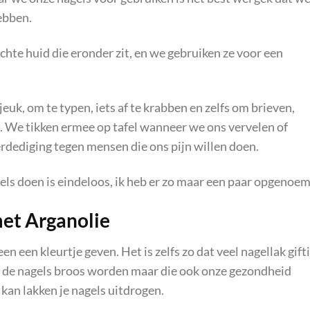
ebben.
te huid die eronder zit, en we gebruiken ze voor een
euk, om te typen, iets af te krabben en zelfs om brieven,
n. We tikken ermee op tafel wanneer we ons vervelen of
erdediging tegen mensen die ons pijn willen doen.
els doen is eindeloos, ik heb er zo maar een paar opgenoem
met Arganolie
en een kleurtje geven. Het is zelfs zo dat veel nagellak gift
n de nagels broos worden maar die ook onze gezondheid
an lakken je nagels uitdrogen.