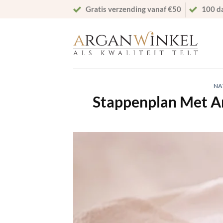
Ga
Gratis verzending vanaf €50
100 d
naar
inhoud
NA
Stappenplan Met Ar