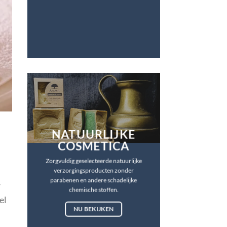
NATUURLIJKE
COSMETICA
Zorgvuldig geselecteerde natuurlijke
verzorgingsproducten zonder
parabenen en andere schadelijke
r
chemische stoffen.
el
NU BEKIJKEN