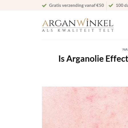
Ga
Gratis verzending vanaf €50
100 d
naar
inhoud
NA
Is Arganolie Effec