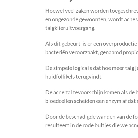
Hoewel veel zaken worden toegeschreve
en ongezonde gewoonten, wordt acne v
talgklieruitvoergang.
Als dit gebeurt, is er een overproductie
bacteriën veroorzaakt, genaamd propion
De simpele logica is dat hoe meer talg j
huidfollikels terugvindt.
De acne zal tevoorschijn komen als de b
bloedcellen scheiden een enzym af dat s
Door de beschadigde wanden van de foll
resulteert in de rode bultjes die we ac