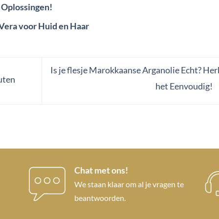
 Oplossingen!
Vera voor Huid en Haar
Is je flesje Marokkaanse Arganolie Echt? Her
uten
het Eenvoudig!
Chat met ons!
We staan klaar om al je vragen te
beantwoorden.