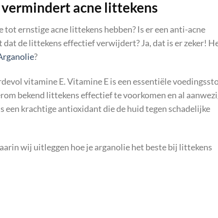
vermindert acne littekens
e tot ernstige acne littekens hebben? Is er een anti-acne
at de littekens effectief verwijdert? Ja, dat is er zeker! H
Arganolie
?
rdevol vitamine E. Vitamine E is een essentiële voedingsst
erom bekend littekens effectief te voorkomen en al aanwez
is een krachtige antioxidant die de huid tegen schadelijke
rin wij uitleggen hoe je arganolie het beste bij littekens