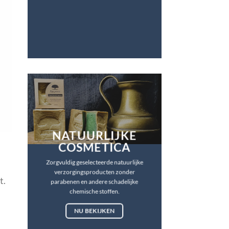
NATUURLIJKE
COSMETICA
Zorgvuldig geselecteerde natuurlijke
verzorgingsproducten zonder
t.
parabenen en andere schadelijke
chemische stoffen.
NU BEKIJKEN