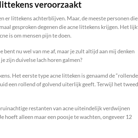
ittekens veroorzaakt
n er littekens achterblijven. Maar, de meeste personen die
maal gesproken degenen die acne littekens krijgen. Het lijk
acne is om mensen pijn te doen.
Je bent nu wel van me af, maar je zult altijd aan mij denken
n je zijn duivelse lach horen galmen?
ekens. Het eerste type acne litteken is genaamd de “rollende
huid een rollend of golvend uiterlijk geeft. Terwijl het twee
ruinachtige restanten van acne uiteindelijk verdwijnen
 Je hoeft alleen maar een poosje te wachten, ongeveer 12