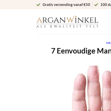
Ga
Gratis verzending vanaf €50
100 d
naar
inhoud
NA
7 Eenvoudige Man