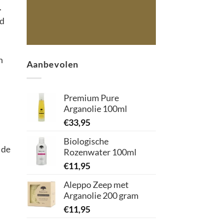
.
id
n
Aanbevolen
Premium Pure
Arganolie 100ml
€
33,95
Biologische
 de
Rozenwater 100ml
€
11,95
Aleppo Zeep met
Arganolie 200 gram
€
11,95