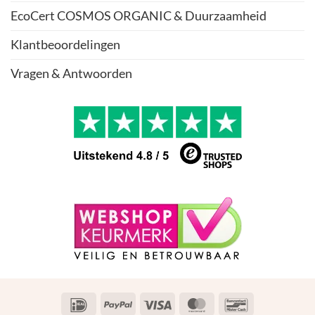
EcoCert COSMOS ORGANIC & Duurzaamheid
Klantbeoordelingen
Vragen & Antwoorden
IDeal
PayPal
Visa
MasterCard
Bancontact