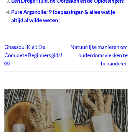
Een Droge Huid, de Oorzaken en de Oplossingen!
Pure Arganolie: 9 toepassingen & alles wat je
altijd al wilde weten!
Ghassoul Klei: De
Natuurlijke manieren om
Complete Beginnersgids!
ouderdomsvlekken te
￼
behandelen