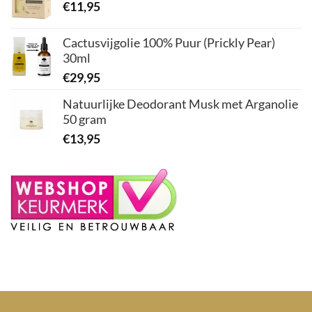
€
11,95
Cactusvijgolie 100% Puur (Prickly Pear)
30ml
€
29,95
Natuurlijke Deodorant Musk met Arganolie
50 gram
€
13,95