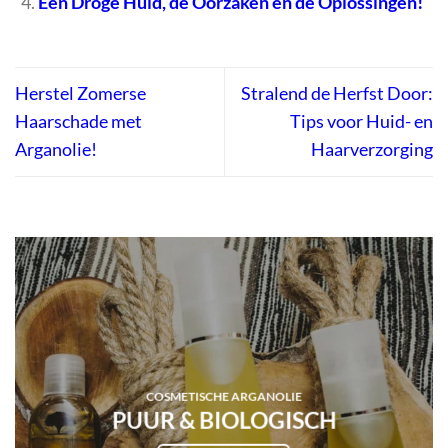
Een Droge Huid, de Oorzaken en de Oplossingen!
Herstel Zomerse
Stralend de Herfst Door:
Haarschade met
Tips voor Huid- en
Arganolie!
Haarverzorging
COSMETISCHE ARGANOLIE
PUUR & BIOLOGISCH