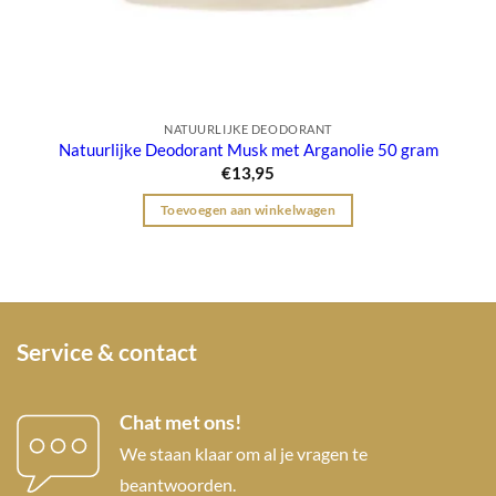
NATUURLIJKE DEODORANT
Natuurlijke Deodorant Musk met Arganolie 50 gram
€
13,95
Toevoegen aan winkelwagen
Service & contact
Chat met ons!
We staan klaar om al je vragen te
beantwoorden.