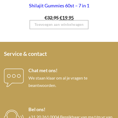
Shilajit Gummies 60st – 7 in 1
Oorspronkelijke
Huidige
€
32,95
€
19,95
prijs
prijs
Toevoegen aan winkelwagen
was:
is:
€32,95.
€19,95.
Service & contact
Chat met ons!
We staan klaar om al je vragen te
beantwoorden.
Bel ons!
+31 20 261 0004 Bereikbaar van ma t/m vr van