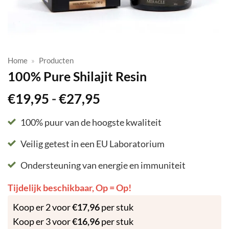
Home
»
Producten
100% Pure Shilajit Resin
Prijsklasse:
€
19,95
-
€
27,95
€19,95
tot
100% puur van de hoogste kwaliteit
€27,95
Veilig getest in een EU Laboratorium
Ondersteuning van energie en immuniteit
Tijdelijk beschikbaar, Op = Op!
Koop er 2 voor
€
17,96
per stuk
Koop er 3 voor
€
16,96
per stuk