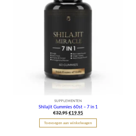
SUPPLEMENTEN
Shilajit Gummies 60st – 7 in 1
Oorspronkelijke
Huidige
€
32,95
€
19,95
prijs
prijs
was:
is:
Toevoegen aan winkelwagen
€32,95.
€19,95.