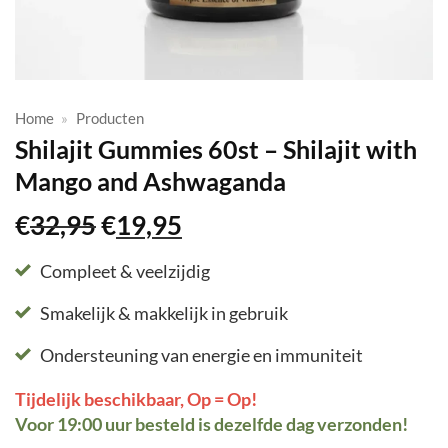
Home
»
Producten
Shilajit Gummies 60st – Shilajit with
Mango and Ashwaganda
Oorspronkelijke
Huidige
€
32,95
€
19,95
prijs
prijs
was:
is:
Compleet & veelzijdig
€32,95.
€19,95.
Smakelijk & makkelijk in gebruik
Ondersteuning van energie en immuniteit
Tijdelijk beschikbaar, Op = Op!
Voor 19:00 uur besteld is dezelfde dag verzonden!