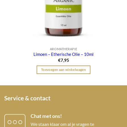
AROMATHERAPIE
Limoen – Etherische Olie – 10ml
€
7,95
Toevoegen aan winkelwagen
Service & contact
Chat met ons!
We staan klaar om al je vragen te