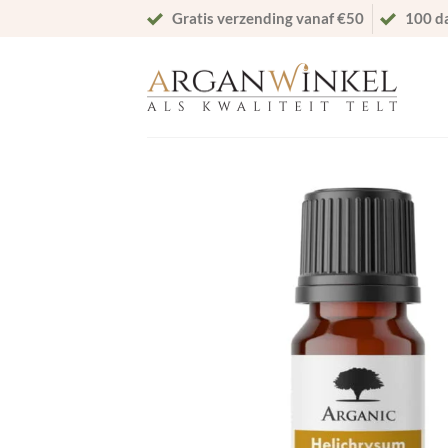
Ga
Gratis verzending vanaf €50
100 d
naar
inhoud