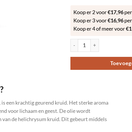
Koop er 2 voor
€
17,96
per
Koop er 3 voor
€
16,96
per
Koop er 4 of meer voor
€
1
Helichrysum - Etherische Olie
Toevoeg
?
 is een krachtig geurend kruid. Het sterke aroma
nd voor lichaam en geest. De olie wordt
 van de helichrysum kruid. Dit gebeurt middels