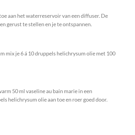
toe aan het waterreservoir van een diffuser. De
en gerust te stellen en je te ontspannen.
um mix je 6 á 10 druppels helichrysum olie met 100
warm 50 ml vaseline au bain marie in een
els helichrysum olie aan toe en roer goed door.