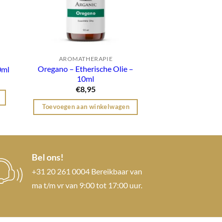
AROMATHERAPIE
AROMATH
Oregano – Etherische Olie –
0ml
Ceder – Etherisc
10ml
€
8,
€
8,95
Toevoegen aan
Toevoegen aan winkelwagen
Bel ons!
+31 20 261 0004 Bereikbaar van
ma t/m vr van 9:00 tot 17:00 uur.