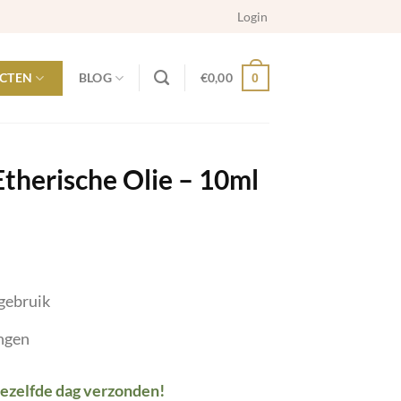
Login
CTEN
BLOG
€
0,00
0
therische Olie – 10ml
gebruik
ingen
dezelfde dag verzonden!