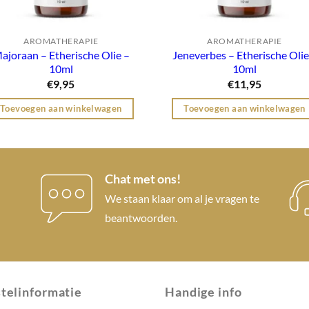
AROMATHERAPIE
AROMATHERAPIE
ajoraan – Etherische Olie –
Jeneverbes – Etherische Olie
10ml
10ml
€
9,95
€
11,95
Toevoegen aan winkelwagen
Toevoegen aan winkelwagen
Chat met ons!
We staan klaar om al je vragen te
beantwoorden.
telinformatie
Handige info