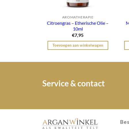
AROMATHERAPIE
Citroengras – Etherische Olie –
M
10ml
€
7,95
Toevoegen aan winkelwagen
Service & contact
Bes