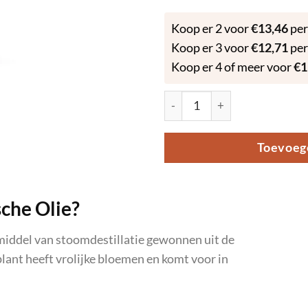
Koop er 2 voor
€
13,46
per
Koop er 3 voor
€
12,71
per
Koop er 4 of meer voor
€
1
Geranium - Etherische Olie - 
Toevoeg
che Olie?
iddel van stoomdestillatie gewonnen uit de
ant heeft vrolijke bloemen en komt voor in