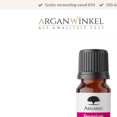
Ga
Gratis verzending vanaf €50
100 d
naar
inhoud